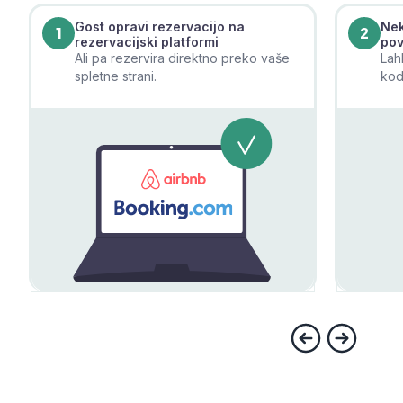
Gost opravi rezervacijo na
Nek
1
2
rezervacijski platformi
pov
Ali pa rezervira direktno preko vaše
Lah
spletne strani.
kod