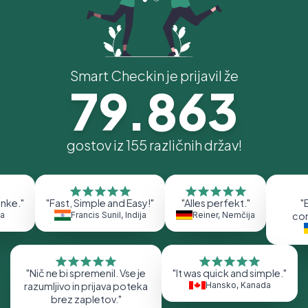
Smart Checkin je prijavil že
79.863
gostov iz
155
različnih držav!
anke.
"
"
Fast, Simple and Easy!
"
"
Alles perfekt.
"
"
ja
Francis Sunil
,
Indija
Reiner
,
Nemčija
con
"
Nič ne bi spremenil. Vse je
"
It was quick and simple.
"
razumljivo in prijava poteka
Hansko
,
Kanada
brez zapletov.
"