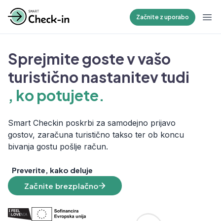
Začnite z uporabo
Odp
, ko ste v službi.
Sprejmite goste v vašo
turistično nastanitev tudi
, ko potujete.
Smart Checkin poskrbi za samodejno prijavo
gostov, zaračuna turistično takso ter ob koncu
med spanjem.
bivanja gostu pošlje račun.
Preverite, kako deluje
na dopustu.
Začnite brezplačno