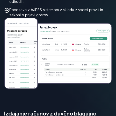
odhodih.
Povezava z AJPES sistemom v skladu z vsemi pravili in
zakoni o prijavi gostov.
Izdajanje računov z davčno blagajno